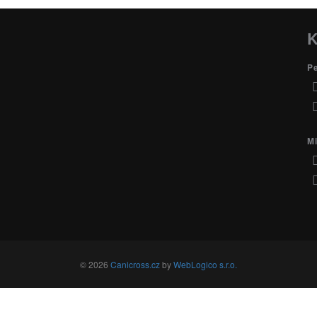
K
P
Mi
© 2026
Canicross.cz
by
WebLogico s.r.o.