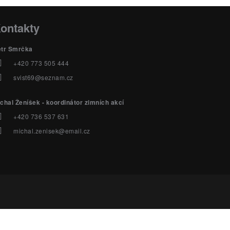
ontakty
etr Smrčka
+420 773 505 444
svist69@seznam.cz
chal Ženíšek - koordinátor zimních akcí
+420 736 537 631
michal.zenisek@email.cz