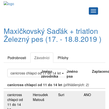
Navigace
Maxičkovský Saďák + triatlon
Železný pes (17. - 18.8.2019 )
Podrobnosti
Závodníci
Přílohy
Jméno
Jméno
Zaplacen
canicross chlapci od 11 do 14 let
závodníka
psa
canicross chlapci od 11 do 14 let
(přihlášených: 2)
canicross
Heroudek
Suri
ANO
chlapci od
Matouš
11 do 14