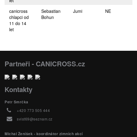
let
canicross
Sebastian
Jumi
NE
chlapci od
Bohun
11 do 14
let
Partneři - CANICROSS.cz
Kontakty
Petr Smrčka
+420 773 505 444
svist69@seznam.cz
Michal Ženíšek - koordinátor zimních akcí