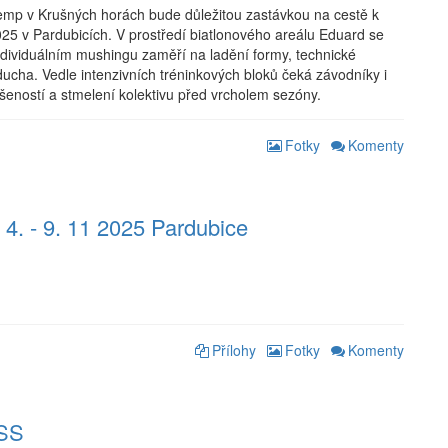
emp v Krušných horách bude důležitou zastávkou na cestě k
025 v Pardubicích. V prostředí biatlonového areálu Eduard se
ndividuálním mushingu zaměří na ladění formy, technické
ucha. Vedle intenzivních tréninkových bloků čeká závodníky i
eností a stmelení kolektivu před vrcholem sezóny.
Fotky
Komenty
 4. - 9. 11 2025 Pardubice
Přílohy
Fotky
Komenty
ASS