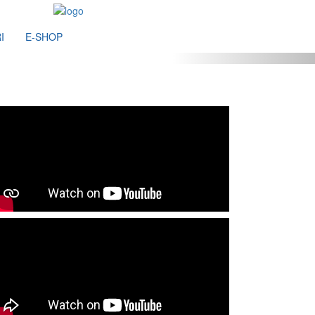
I
E-SHOP
Následující
CANICROSS, SCOOTERJÖRING
BIKEJÖRING, SKIJÖRING
DOGTREKKING