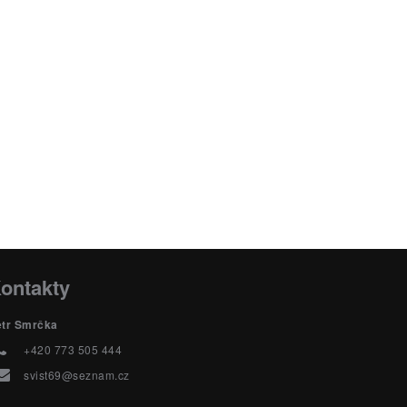
ontakty
etr Smrčka
+420 773 505 444
svist69@seznam.cz