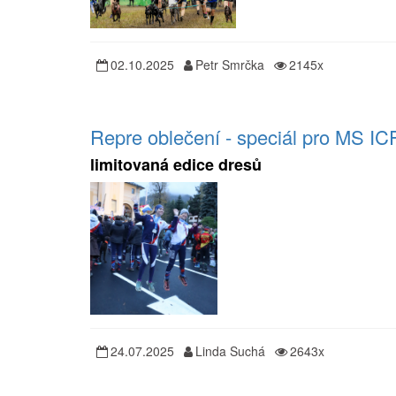
02.10.2025
Petr Smrčka
2145x
Repre oblečení - speciál pro MS IC
limitovaná edice dresů
24.07.2025
Linda Suchá
2643x