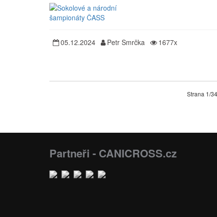
05.12.2024
Petr Smrčka
1677x
Strana 1/3
Partneři - CANICROSS.cz