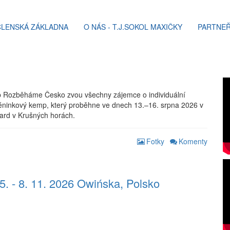
ČLENSKÁ ZÁKLADNA
O NÁS - T.J.SOKOL MAXIČKY
PARTNEŘ
b Rozběháme Česko zvou všechny zájemce o individuální
éninkový kemp, který proběhne ve dnech 13.–16. srpna 2026 v
ard v Krušných horách.
Fotky
Komenty
. - 8. 11. 2026 Owińska, Polsko