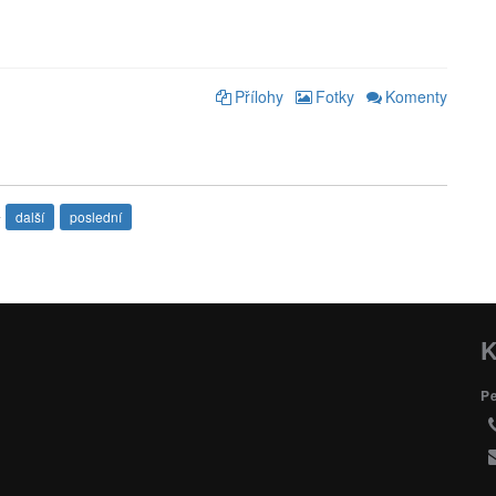
Přílohy
Fotky
Komenty
4
další
poslední
K
P