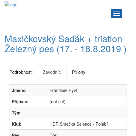
Navigace
Maxičkovský Saďák + triatlon
Železný pes (17. - 18.8.2019 )
Podrobnosti
Závodníci
Přílohy
Jméno
František Hývl
Příjmení
(not set)
Tým
Klub
HDR Smečka Seletice - Polabí
Pes
Dori