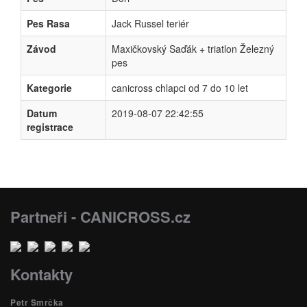
Pes Rasa
Jack Russel teriér
Závod
Maxičkovský Saďák + triatlon Železný
pes
Kategorie
canicross chlapci od 7 do 10 let
Datum
2019-08-07 22:42:55
registrace
Partneři - CANICROSS.cz
Kontakty
Petr Smrčka