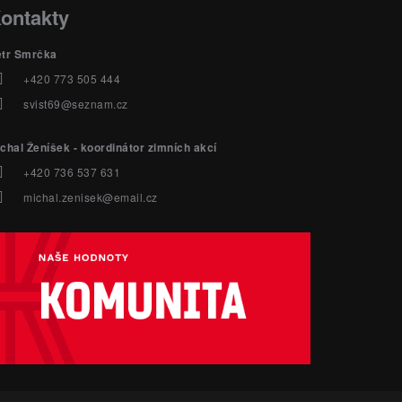
ontakty
etr Smrčka
+420 773 505 444
svist69@seznam.cz
chal Ženíšek - koordinátor zimních akcí
+420 736 537 631
michal.zenisek@email.cz