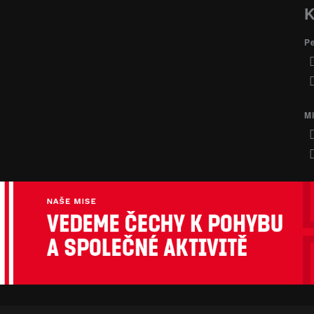
K
P
Mi