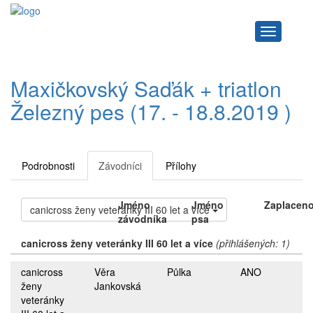
Navigace
Maxičkovský Saďák + triatlon
Železný pes (17. - 18.8.2019 )
Podrobnosti
Závodníci
Přílohy
Jméno
Jméno
Zaplacen
canicross ženy veteránky III 60 let a více
závodníka
psa
canicross ženy veteránky III 60 let a více
(přihlášených: 1)
canicross
Věra
Půlka
ANO
ženy
Jankovská
veteránky