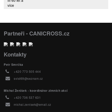
III 60 let a
více
Partneři - CANICROSS.cz
Kontakty
Petr Smrčka
+420 773 505 444
svist69@seznam.cz
Michal Ženíšek - koordinátor zimních akcí
+420 736 537 631
michal.zenisek@email.cz