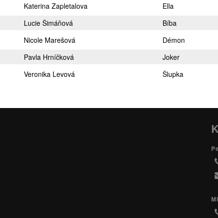
Katerina Zapletalova
Ella
Lucie Šimáňová
Bíba
Nicole Marešová
Démon
Pavla Hrníčková
Joker
Veronika Levová
Šlupka
K
P
Mi