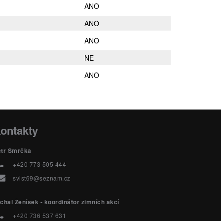
ANO
ANO
ANO
NE
ANO
ontakty
etr Smrčka
+420 773 505 444
svist69@seznam.cz
chal Ženíšek - koordinátor zimních akcí
+420 736 537 631