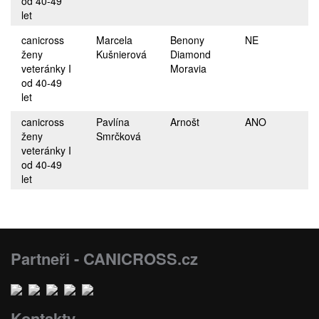
od 40-49
let
canicross
Marcela
Benony
NE
ženy
Kušnierová
Diamond
veteránky I
Moravia
od 40-49
let
canicross
Pavlína
Arnošt
ANO
ženy
Smrčková
veteránky I
od 40-49
let
Partneři - CANICROSS.cz
Kontakty