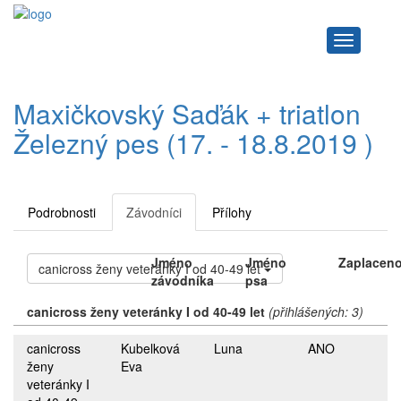
Navigace
Maxičkovský Saďák + triatlon
Železný pes (17. - 18.8.2019 )
Podrobnosti
Závodníci
Přílohy
Jméno
Jméno
Zaplacen
canicross ženy veteránky I od 40-49 let
závodníka
psa
canicross ženy veteránky I od 40-49 let
(přihlášených: 3)
canicross
Kubelková
Luna
ANO
ženy
Eva
veteránky I