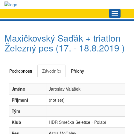
Navigace
Maxičkovský Saďák + triatlon
Železný pes (17. - 18.8.2019 )
Podrobnosti
Závodníci
Přílohy
Jméno
Jaroslav Valášek
Příjmení
(not set)
Tým
Klub
HDR Smečka Seletice - Polabí
Pes
Astra McCaley