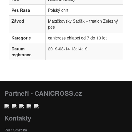
Pes Rasa
Polský chrt
Závod
Maxičkovský Saďák + triatlon Železný
pes
Kategorie
canicross chlapci od 7 do 10 let
Datum
2019-08-14 13:14:19
registrace
Partneři - CANICROSS.cz
Kontakty
Petr Smrčka