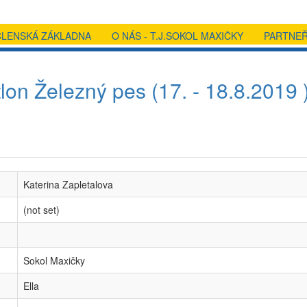
ČLENSKÁ ZÁKLADNA
O NÁS - T.J.SOKOL MAXIČKY
PARTNEŘ
lon Železný pes (17. - 18.8.2019 
Katerina Zapletalova
(not set)
Sokol Maxičky
Ella