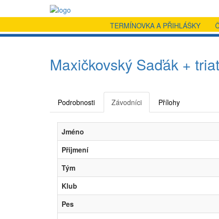
TERMÍNOVKA A PŘIHLÁŠKY
Maxičkovský Saďák + triat
Podrobnosti
Závodníci
Přílohy
Jméno
Příjmení
Tým
Klub
Pes