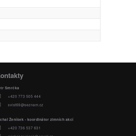
ontakty
etr Smrčka
+420 773 505 444
svist69@seznam.cz
chal Ženíšek - koordinátor zimních akcí
+420 736 537 631