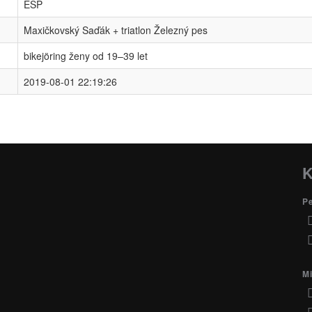
ESP
Maxičkovský Saďák + triatlon Železný pes
bikejöring ženy od 19–39 let
2019-08-01 22:19:26
K
P
Mi