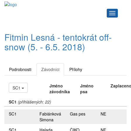
Navigace
Fitmin Lesná - tentokrát off-
snow (5. - 6.5. 2018)
Podrobnosti
Závodníci
Přílohy
Jméno
Jméno
Zaplacen
SC1
závodníka
psa
SC1
(přihlášených: 22)
SC1
Fabiánková
Gas pes
NE
Simona
SC1
Halada
ČIKO
NE