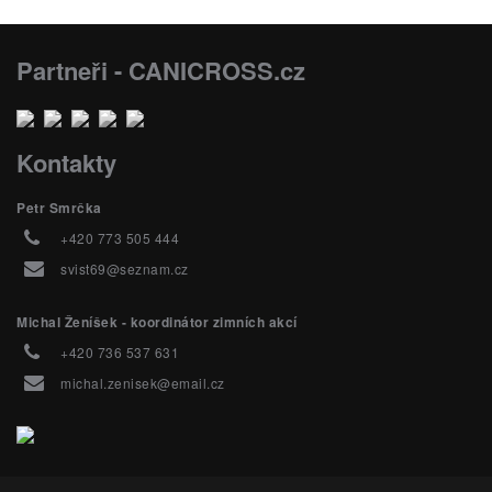
Partneři - CANICROSS.cz
Kontakty
Petr Smrčka
+420 773 505 444
svist69@seznam.cz
Michal Ženíšek - koordinátor zimních akcí
+420 736 537 631
michal.zenisek@email.cz