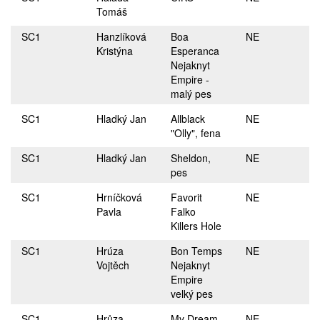
Tomáš
SC1
Hanzlíková
Boa
NE
Kristýna
Esperanca
Nejaknyt
Empire -
malý pes
SC1
Hladký Jan
Allblack
NE
"Olly", fena
SC1
Hladký Jan
Sheldon,
NE
pes
SC1
Hrníčková
Favorit
NE
Pavla
Falko
Killers Hole
SC1
Hrúza
Bon Temps
NE
Vojtěch
Nejaknyt
Empire
velký pes
SC1
Hrůza
My Dream
NE