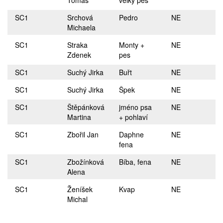
Tomáš
velký pes
SC1
Srchová
Pedro
NE
Michaela
SC1
Straka
Monty +
NE
Zdenek
pes
SC1
Suchý Jirka
Buřt
NE
SC1
Suchý Jirka
Špek
NE
SC1
Štěpánková
jméno psa
NE
Martina
+ pohlaví
SC1
Zbořil Jan
Daphne
NE
fena
SC1
Zbožínková
Bíba, fena
NE
Alena
SC1
Ženíšek
Kvap
NE
Michal