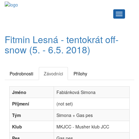
Navigace
Fitmin Lesná - tentokrát off-
snow (5. - 6.5. 2018)
Podrobnosti
Závodníci
Přílohy
Jméno
Fabiánková Simona
Příjmení
(not set)
Tým
Simona + Gas pes
Klub
MKJCC - Musher klub JCC
Pes
Gas pes