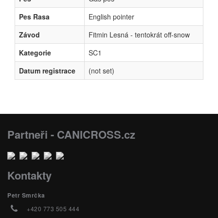
Pes Rasa
English pointer
Závod
Fitmin Lesná - tentokrát off-snow
Kategorie
SC1
Datum registrace
(not set)
Partneři - CANICROSS.cz
Kontakty
Petr Smrčka
+420 773 505 444