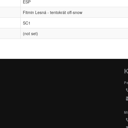
ESP
Fitmin Lesná - tentokrát off-snow
SC1
(not set)
K
P
Mi