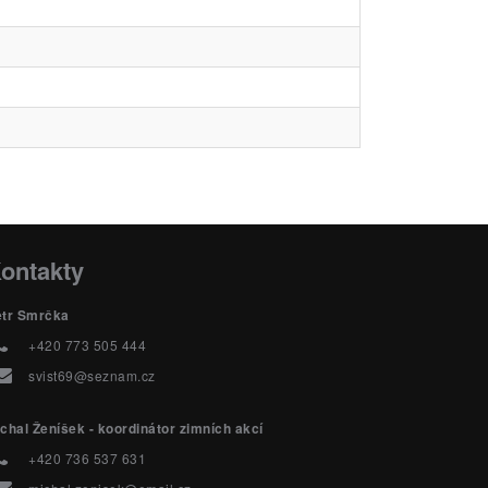
ontakty
etr Smrčka
+420 773 505 444
svist69@seznam.cz
chal Ženíšek - koordinátor zimních akcí
+420 736 537 631