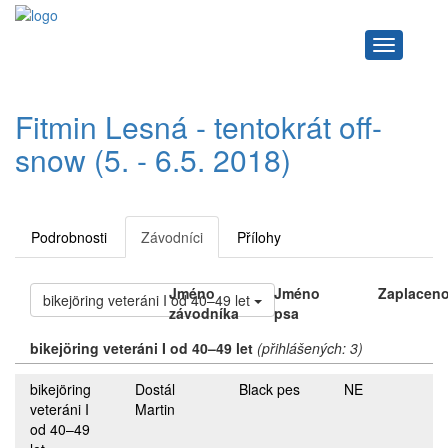
Navigace
Fitmin Lesná - tentokrát off-
snow (5. - 6.5. 2018)
Podrobnosti
Závodníci
Přílohy
Jméno
Jméno
Zaplacen
bikejöring veteráni I od 40–49 let
závodníka
psa
bikejöring veteráni I od 40–49 let
(přihlášených: 3)
bikejöring
Dostál
Black pes
NE
veteráni I
Martin
od 40–49