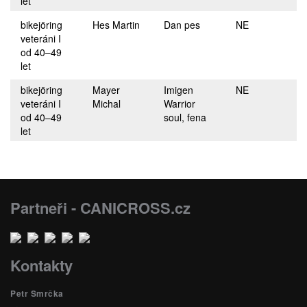
let
bikejöring
Hes Martin
Dan pes
NE
veteráni I
od 40–49
let
bikejöring
Mayer
Imigen
NE
veteráni I
Michal
Warrior
od 40–49
soul, fena
let
Partneři - CANICROSS.cz
Kontakty
Petr Smrčka