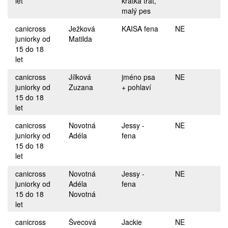
let
krátká trať,
malý pes
canicross
Ježková
KAISA fena
NE
juniorky od
Matilda
15 do 18
let
canicross
Jílková
jméno psa
NE
juniorky od
Zuzana
+ pohlaví
15 do 18
let
canicross
Novotná
Jessy -
NE
juniorky od
Adéla
fena
15 do 18
let
canicross
Novotná
Jessy -
NE
juniorky od
Adéla
fena
15 do 18
Novotná
let
canicross
Švecová
Jackie
NE