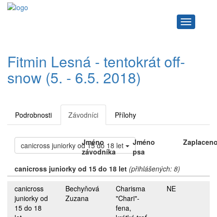
Navigace
Fitmin Lesná - tentokrát off-
snow (5. - 6.5. 2018)
Podrobnosti
Závodníci
Přílohy
Jméno
Jméno
Zaplacen
canicross juniorky od 15 do 18 let
závodníka
psa
canicross juniorky od 15 do 18 let
(přihlášených: 8)
canicross
Bechyňová
Charisma
NE
juniorky od
Zuzana
"Chari"-
15 do 18
fena,