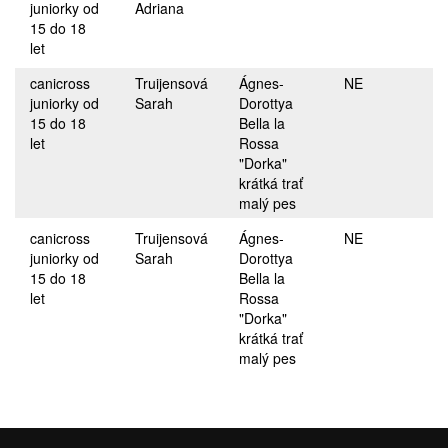
juniorky od
Adriana
15 do 18
let
canicross
Truijensová
Ágnes-
NE
juniorky od
Sarah
Dorottya
15 do 18
Bella la
let
Rossa
"Dorka"
krátká trať
malý pes
canicross
Truijensová
Ágnes-
NE
juniorky od
Sarah
Dorottya
15 do 18
Bella la
let
Rossa
"Dorka"
krátká trať
malý pes