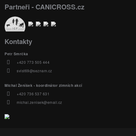
Partneři - CANICROSS.cz
Kontakty
Petr Smrčka
+420 773 505 444
svist69@seznam.cz
Michal Ženíšek - koordinátor zimních akcí
+420 736 537 631
michal.zenisek@email.cz