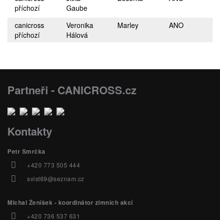
příchozí
Gaube
canicross
Veronika
Marley
ANO
příchozí
Hálová
Partneři - CANICROSS.cz
Kontakty
Petr Smrčka
+420 773 505 444
svist69@seznam.cz
Michal Ženíšek - koordinátor zimních akcí
+420 736 537 631