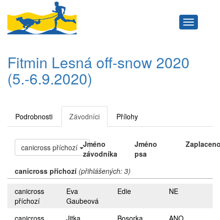
Navigace
Fitmin Lesná off-snow 2020
(5.-6.9.2020)
Podrobnosti
Závodníci
Přílohy
Jméno
Jméno
Zaplacen
canicross příchozí
závodníka
psa
canicross příchozí
(přihlášených: 3)
canicross
Eva
Edie
NE
příchozí
Gaubeová
canicross
Jitka
Bosorka
ANO