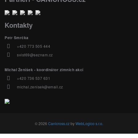
Kontakty
Petr Smrčka
+420 773 505 444
svist69@seznam.cz
Michal Ženíšek - koordinátor zimních akcí
+420 736 537 631
michal.zenisek@email.cz
© 2026
Canicross.cz
by
WebLogico s.r.o.