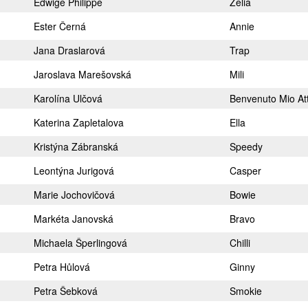
Edwige Philippe
Zelia
Ester Černá
Annie
Jana Draslarová
Trap
Jaroslava Marešovská
Mili
Karolína Ulčová
Benvenuto Mio At
Katerina Zapletalova
Ella
Kristýna Zábranská
Speedy
Leontýna Jurigová
Casper
Marie Jochovičová
Bowie
Markéta Janovská
Bravo
Michaela Šperlingová
Chilli
Petra Hůlová
Ginny
Petra Šebková
Smokie