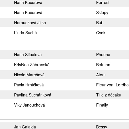
Hana Kučerová
Forrest
Hana Kučerová
Skippy
Heroudková Jiřka
Buřt
Linda Suchá
Cvok
Hana Stipalova
Pheena
Kristýna Zábranská
Betman
Nicole Marešová
Atom
Pavla Hrníčková
Fleur vom Lordhof
Pavlína Suchánková
Tille z děcáku
Viky Janouchová
Finally
Jan Galajda
Bessy