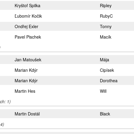
Kryštof Spilka
Ripley
Ľubomír Kočik
RubyC
Ondřej Exler
Tonny
Pavel Pischek
Macík
)
Jan Matoušek
Mája
Marian Kdýr
Cipísek
Marian Kdýr
Dorothea
Martin Hes
Will
ch: 1)
Martin Dostál
Black
 4)