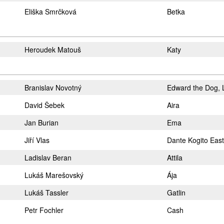
Eliška Smrčková
Betka
Heroudek Matouš
Katy
Branislav Novotný
Edward the Dog, 
David Šebek
Aira
Jan Burian
Ema
Jiří Vlas
Dante Kogito East
Ladislav Beran
Attila
Lukáš Marešovský
Ája
Lukáš Tassler
Gatlin
Petr Fochler
Cash