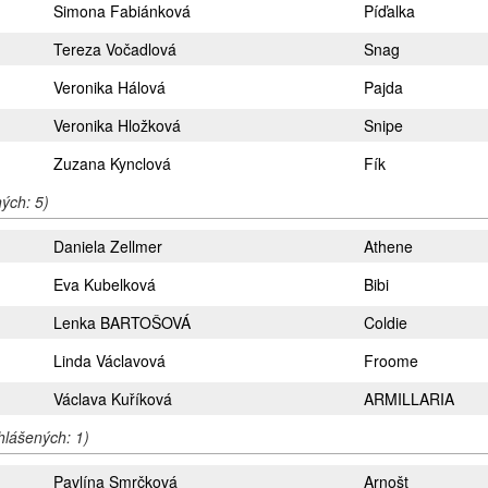
Simona Fabiánková
Píďalka
Tereza Vočadlová
Snag
Veronika Hálová
Pajda
Veronika Hložková
Snipe
Zuzana Kynclová
Fík
ných: 5)
Daniela Zellmer
Athene
Eva Kubelková
Bibi
Lenka BARTOŠOVÁ
Coldie
Linda Václavová
Froome
Václava Kuříková
ARMILLARIA
ihlášených: 1)
Pavlína Smrčková
Arnošt