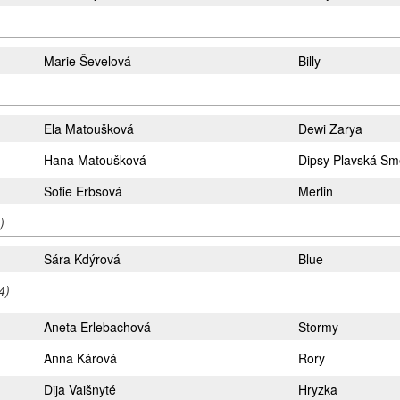
Marie Ševelová
Billy
)
Ela Matoušková
Dewi Zarya
Hana Matoušková
Dipsy Plavská S
Sofie Erbsová
Merlin
)
Sára Kdýrová
Blue
4)
Aneta Erlebachová
Stormy
Anna Kárová
Rory
Dija Vaišnyté
Hryzka