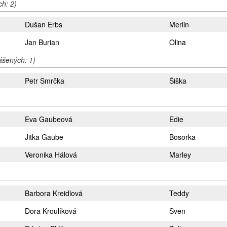
ch: 2)
Dušan Erbs
Merlin
Jan Burian
Olina
lášených: 1)
Petr Smrčka
Šiška
Eva Gaubeová
Edie
Jitka Gaube
Bosorka
Veronika Hálová
Marley
Barbora Kreidlová
Teddy
Dora Kroulíková
Sven