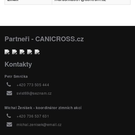
Partneři - CANICROSS.cz
Kontakty
Petr Smrčka
+420 773 505 444
svist69@seznam.cz
Michal Ženíšek - koordinátor zimních akcí
+420 736 537 631
michal.zenisek@email.cz