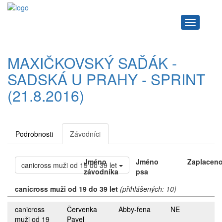
Navigace
MAXIČKOVSKÝ SAĎÁK -
SADSKÁ U PRAHY - SPRINT
(21.8.2016)
Podrobnosti
Závodníci
Jméno
Jméno
Zaplacen
canicross muži od 19 do 39 let
závodníka
psa
canicross muži od 19 do 39 let
(přihlášených: 10)
canicross
Červenka
Abby-fena
NE
muži od 19
Pavel