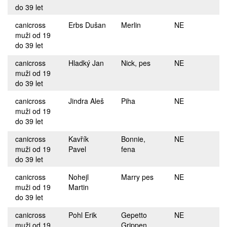
do 39 let
canicross
Erbs Dušan
Merlin
NE
muži od 19
do 39 let
canicross
Hladký Jan
Nick, pes
NE
muži od 19
do 39 let
canicross
Jindra Aleš
Piha
NE
muži od 19
do 39 let
canicross
Kavřík
Bonnie,
NE
muži od 19
Pavel
fena
do 39 let
canicross
Nohejl
Marry pes
NE
muži od 19
Martin
do 39 let
canicross
Pohl Erik
Gepetto
NE
muži od 19
Grippen