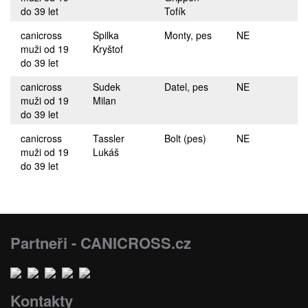
do 39 let
Tofík
canicross
Spilka
Monty, pes
NE
muži od 19
Kryštof
do 39 let
canicross
Sudek
Datel, pes
NE
muži od 19
Milan
do 39 let
canicross
Tassler
Bolt (pes)
NE
muži od 19
Lukáš
do 39 let
Partneři - CANICROSS.cz
Kontakty