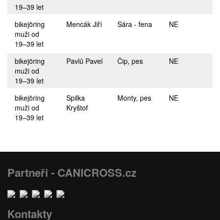
19–39 let
bikejöring
Mencák Jiří
Sára - fena
NE
muži od
19–39 let
bikejöring
Pavlů Pavel
Čip, pes
NE
muži od
19–39 let
bikejöring
Spilka
Monty, pes
NE
muži od
Kryštof
19–39 let
Partneři - CANICROSS.cz
Kontakty