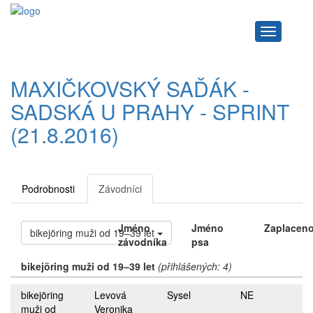
Navigace
MAXIČKOVSKÝ SAĎÁK -
SADSKÁ U PRAHY - SPRINT
(21.8.2016)
Podrobnosti
Závodníci
Jméno
Jméno
Zaplacen
bikejöring muži od 19–39 let
závodníka
psa
bikejöring muži od 19–39 let
(přihlášených: 4)
bikejöring
Levová
Sysel
NE
muži od
Veronika