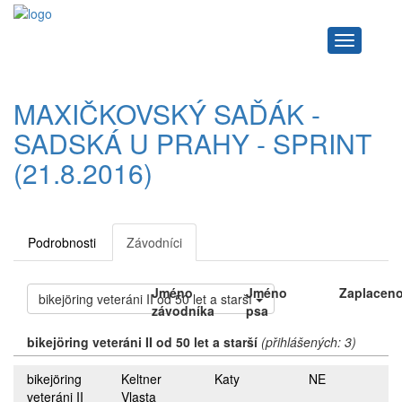
Navigace
MAXIČKOVSKÝ SAĎÁK -
SADSKÁ U PRAHY - SPRINT
(21.8.2016)
Podrobnosti
Závodníci
Jméno
Jméno
Zaplacen
bikejöring veteráni II od 50 let a starší
závodníka
psa
bikejöring veteráni II od 50 let a starší
(přihlášených: 3)
bikejöring
Keltner
Katy
NE
veteráni II
Vlasta