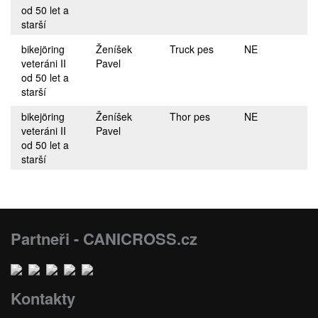
od 50 let a
starší
bikejöring
Ženíšek
Truck pes
NE
veteráni II
Pavel
od 50 let a
starší
bikejöring
Ženíšek
Thor pes
NE
veteráni II
Pavel
od 50 let a
starší
Partneři - CANICROSS.cz
Kontakty