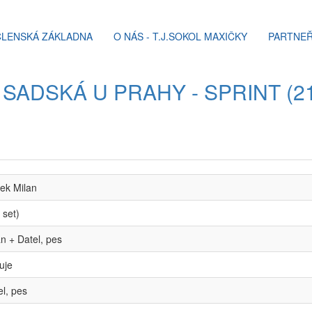
ČLENSKÁ ZÁKLADNA
O NÁS - T.J.SOKOL MAXIČKY
PARTNEŘ
SADSKÁ U PRAHY - SPRINT (21
ek Milan
 set)
an + Datel, pes
uje
el, pes