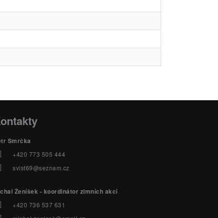
ontakty
etr Smrčka
+420 773 505 444
svist69@seznam.cz
chal Ženíšek - koordinátor zimních akcí
+420 736 537 631