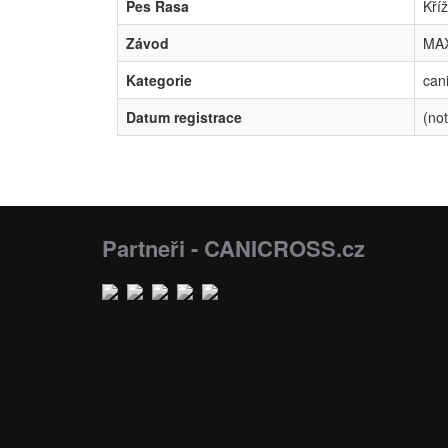
Pes Rasa
Kří
Závod
MAX
Kategorie
can
Datum registrace
(not
Partneři - CANICROSS.cz