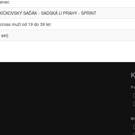
ženec
IČKOVSKÝ SAĎÁK - SADSKÁ U PRAHY - SPRINT
icross muži od 19 do 39 let
 set)
K
P
Mi