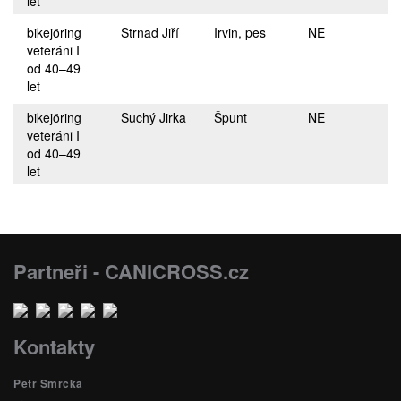
let
bikejöring
Strnad Jiří
Irvin, pes
NE
veteráni I
od 40–49
let
bikejöring
Suchý Jirka
Špunt
NE
veteráni I
od 40–49
let
Partneři - CANICROSS.cz
Kontakty
Petr Smrčka