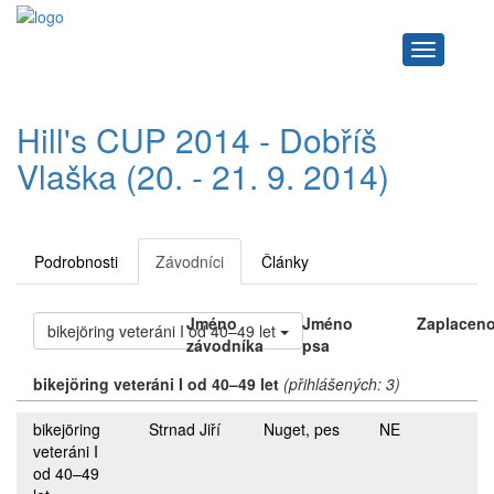
Navigace
Hill's CUP 2014 - Dobříš
Vlaška (20. - 21. 9. 2014)
Podrobnosti
Závodníci
Články
Jméno
Jméno
Zaplacen
bikejöring veteráni I od 40–49 let
závodníka
psa
bikejöring veteráni I od 40–49 let
(přihlášených: 3)
bikejöring
Strnad Jiří
Nuget, pes
NE
veteráni I
od 40–49