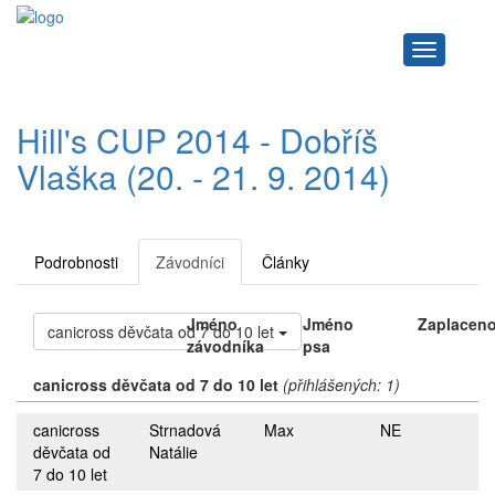
Navigace
Hill's CUP 2014 - Dobříš
Vlaška (20. - 21. 9. 2014)
Podrobnosti
Závodníci
Články
Jméno
Jméno
Zaplacen
canicross děvčata od 7 do 10 let
závodníka
psa
canicross děvčata od 7 do 10 let
(přihlášených: 1)
canicross
Strnadová
Max
NE
děvčata od
Natálie
7 do 10 let