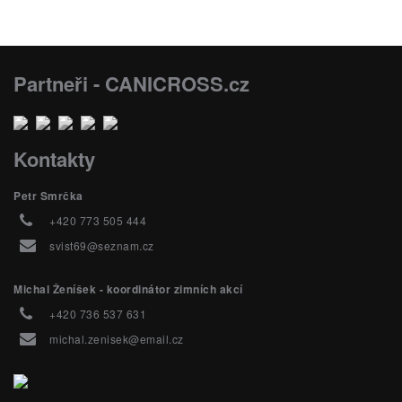
Partneři - CANICROSS.cz
Kontakty
Petr Smrčka
+420 773 505 444
svist69@seznam.cz
Michal Ženíšek - koordinátor zimních akcí
+420 736 537 631
michal.zenisek@email.cz