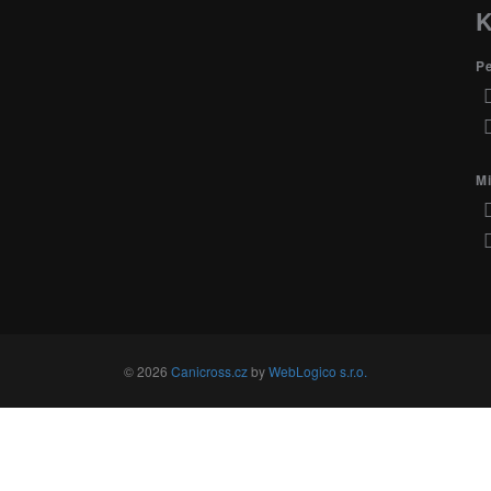
K
P
Mi
© 2026
Canicross.cz
by
WebLogico s.r.o.