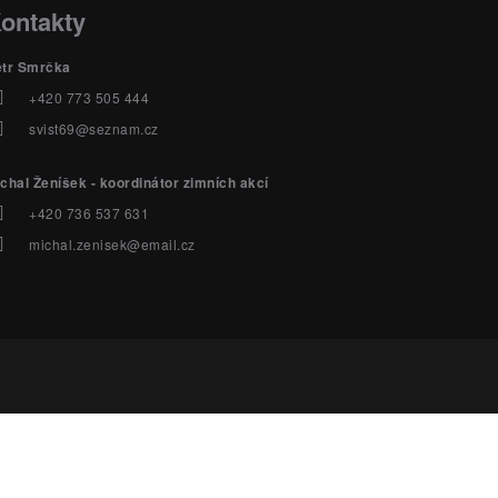
ontakty
etr Smrčka
+420 773 505 444
svist69@seznam.cz
chal Ženíšek - koordinátor zimních akcí
+420 736 537 631
michal.zenisek@email.cz