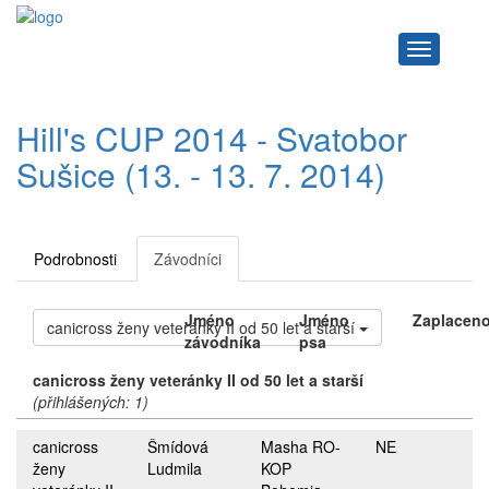
Navigace
Hill's CUP 2014 - Svatobor
Sušice (13. - 13. 7. 2014)
Podrobnosti
Závodníci
Jméno
Jméno
Zaplacen
canicross ženy veteránky II od 50 let a starší
závodníka
psa
canicross ženy veteránky II od 50 let a starší
(přihlášených: 1)
canicross
Šmídová
Masha RO-
NE
ženy
Ludmila
KOP