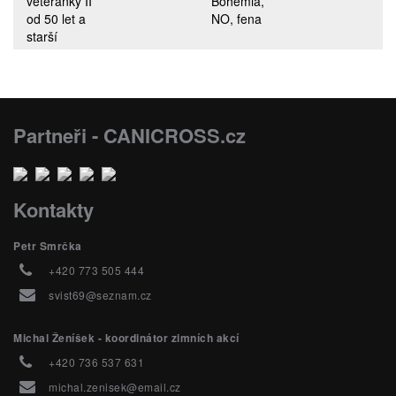
veteránky II
Bohemia,
od 50 let a
NO, fena
starší
Partneři - CANICROSS.cz
Kontakty
Petr Smrčka
+420 773 505 444
svist69@seznam.cz
Michal Ženíšek - koordinátor zimních akcí
+420 736 537 631
michal.zenisek@email.cz