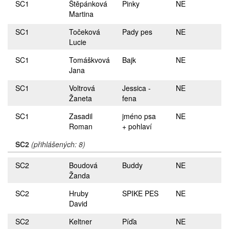
SC1
Štěpánková
Pinky
NE
Martina
SC1
Točeková
Pady pes
NE
Lucie
SC1
Tomáškvová
Bajk
NE
Jana
SC1
Voltrová
Jessica -
NE
Žaneta
fena
SC1
Zasadil
jméno psa
NE
Roman
+ pohlaví
SC2
(přihlášených: 8)
SC2
Boudová
Buddy
NE
Žanda
SC2
Hruby
SPIKE PES
NE
David
SC2
Keltner
Píďa
NE