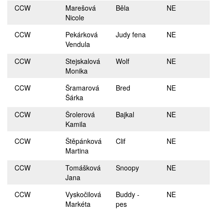
CCW
Marešová
Běla
NE
Nicole
CCW
Pekárková
Judy fena
NE
Vendula
CCW
Stejskalová
Wolf
NE
Monika
CCW
Šramarová
Bred
NE
Šárka
CCW
Šrolerová
Bajkal
NE
Kamila
CCW
Štěpánková
Clif
NE
Martina
CCW
Tomášková
Snoopy
NE
Jana
CCW
Vyskočilová
Buddy -
NE
Markéta
pes