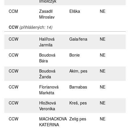
Imiołczyk
CCM
Zasadil
Eliška
NE
Miroslav
CCW
(přihlášených: 14)
CCW
Halířová
Gala/fena
NE
Jarmila
CCW
Boudová
Bonie
NE
Bára
CCW
Boudová
Akim, pes
NE
Žanda
CCW
Florianová
Barnabas
NE
Markéta
CCW
Hložková
Kreš, pes
NE
Veronika
CCW
MACHACKOVA
Zelig pes
NE
KATERINA