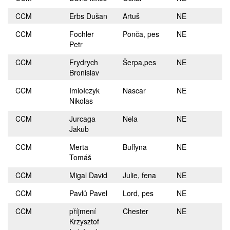
CCM
Erbs Dušan
Artuš
NE
CCM
Fochler
Ponča, pes
NE
Petr
CCM
Frydrych
Šerpa,pes
NE
Bronislav
CCM
Imiołczyk
Nascar
NE
Nikolas
CCM
Jurcaga
Nela
NE
Jakub
CCM
Merta
Buffyna
NE
Tomáš
CCM
Migal David
Julie, fena
NE
CCM
Pavlů Pavel
Lord, pes
NE
CCM
příjmení
Chester
NE
Krzysztof