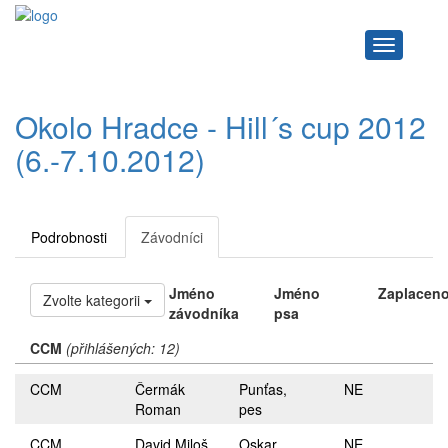
Navigace
Okolo Hradce - Hill´s cup 2012
(6.-7.10.2012)
Podrobnosti
Závodníci
Jméno
Jméno
Zaplacen
Zvolte kategorii
závodníka
psa
CCM
(přihlášených: 12)
CCM
Čermák
Punťas,
NE
Roman
pes
CCM
David Miloš
Oskar
NE