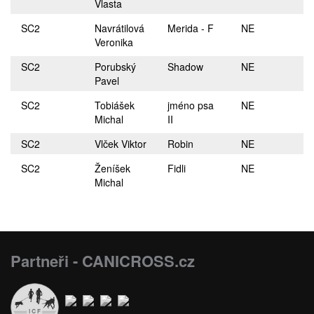
Vlasta
SC2
Navrátilová
Merida - F
NE
Veronika
SC2
Porubský
Shadow
NE
Pavel
SC2
Tobiášek
jméno psa
NE
Michal
II
SC2
Vlček Viktor
Robin
NE
SC2
Ženíšek
Fidli
NE
Michal
Partneři - CANICROSS.cz