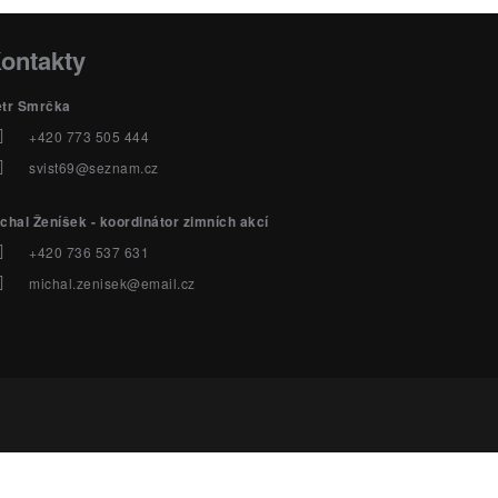
ontakty
etr Smrčka
+420 773 505 444
svist69@seznam.cz
chal Ženíšek - koordinátor zimních akcí
+420 736 537 631
michal.zenisek@email.cz