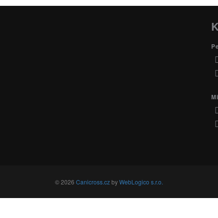
K
P
Mi
© 2026
Canicross.cz
by
WebLogico s.r.o.