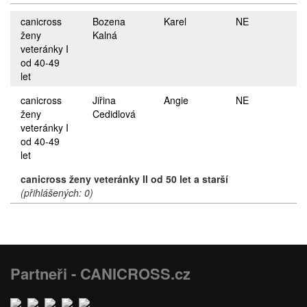
canicross
Bozena
Karel
NE
ženy
Kalná
veteránky I
od 40-49
let
canicross
Jiřina
Angie
NE
ženy
Cedidlová
veteránky I
od 40-49
let
canicross ženy veteránky II od 50 let a starší
(přihlášených: 0)
Partneři - CANICROSS.cz