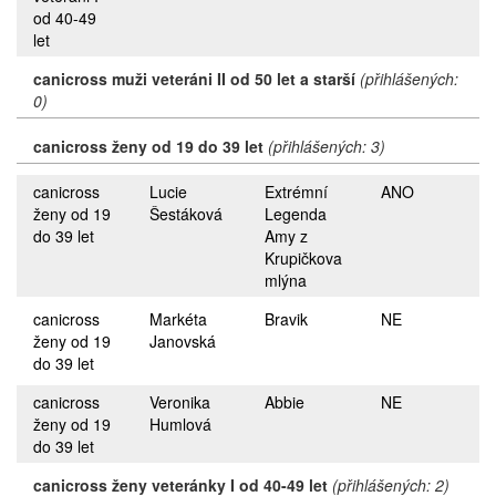
od 40-49
let
canicross muži veteráni II od 50 let a starší
(přihlášených:
0)
canicross ženy od 19 do 39 let
(přihlášených: 3)
canicross
Lucie
Extrémní
ANO
ženy od 19
Šestáková
Legenda
do 39 let
Amy z
Krupičkova
mlýna
canicross
Markéta
Bravik
NE
ženy od 19
Janovská
do 39 let
canicross
Veronika
Abbie
NE
ženy od 19
Humlová
do 39 let
canicross ženy veteránky I od 40-49 let
(přihlášených: 2)