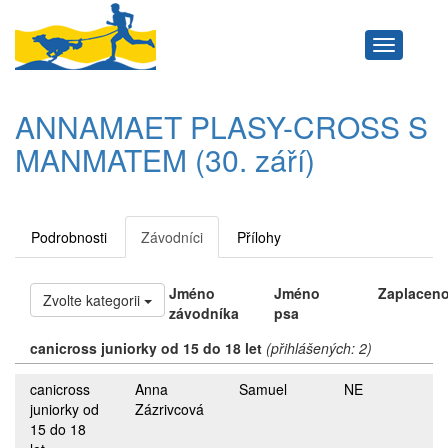
Navigace
ANNAMAET PLASY-CROSS S
MANMATEM (30. září)
Podrobnosti
Závodníci
Přílohy
Jméno
Jméno
Zaplacen
Zvolte kategorii
závodníka
psa
canicross juniorky od 15 do 18 let
(přihlášených: 2)
canicross
Anna
Samuel
NE
juniorky od
Zázrivcová
15 do 18