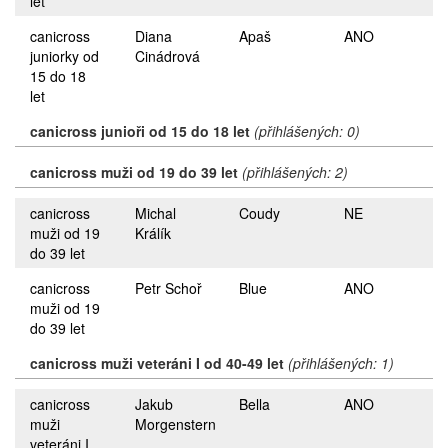
let
canicross
Diana
Apaš
ANO
juniorky od
Cinádrová
15 do 18
let
canicross junioři od 15 do 18 let
(přihlášených: 0)
canicross muži od 19 do 39 let
(přihlášených: 2)
canicross
Michal
Coudy
NE
muži od 19
Králík
do 39 let
canicross
Petr Schoř
Blue
ANO
muži od 19
do 39 let
canicross muži veteráni I od 40-49 let
(přihlášených: 1)
canicross
Jakub
Bella
ANO
muži
Morgenstern
veteráni I