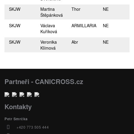
SKJW
Martina
Thor
NE
Štěpánková
SKJW
Václava
ARMILLARIA
NE
Kuříková
SKJW
Veronika
Abr
NE
Klímová
Partneři - CANICROSS.cz
Kontakty
Petr Smrčka
+420 773 505 444