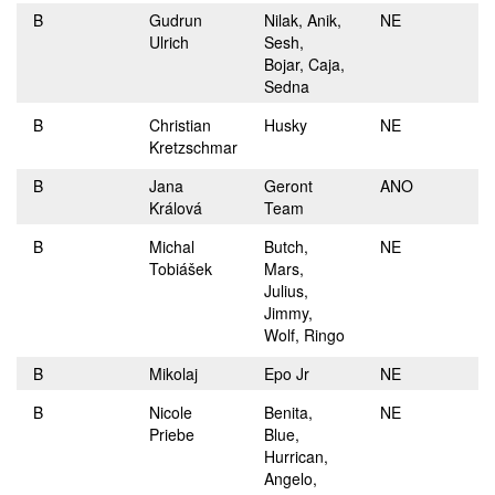
B
Gudrun
Nilak, Anik,
NE
Ulrich
Sesh,
Bojar, Caja,
Sedna
B
Christian
Husky
NE
Kretzschmar
B
Jana
Geront
ANO
Králová
Team
B
Michal
Butch,
NE
Tobiášek
Mars,
Julius,
Jimmy,
Wolf, Ringo
B
Mikolaj
Epo Jr
NE
B
Nicole
Benita,
NE
Priebe
Blue,
Hurrican,
Angelo,