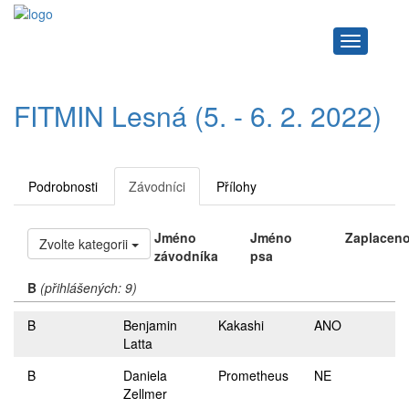
Navigace
FITMIN Lesná (5. - 6. 2. 2022)
Podrobnosti
Závodníci
Přílohy
Jméno
Jméno
Zaplacen
Zvolte kategorii
závodníka
psa
B
(přihlášených: 9)
B
Benjamin
Kakashi
ANO
Latta
B
Daniela
Prometheus
NE
Zellmer