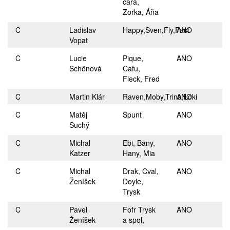
čára,
Zorka, Áňa
C
Ladislav
Happy,Sven,Fly,Fast
ANO
Vopat
C
Lucie
Pique,
ANO
Schönová
Cafu,
Fleck, Fred
C
Martin Klár
Raven,Moby,Trina,Loki
ANO
C
Matěj
Špunt
ANO
Suchý
C
Michal
Ebi, Bany,
ANO
Katzer
Hany, Mia
C
Michal
Drak, Cval,
ANO
Ženíšek
Doyle,
Trysk
C
Pavel
Fofr Trysk
ANO
Ženíšek
a spol,