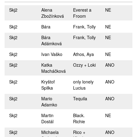
Skj2
Alena
Everest a
NE
Zbožínková
Froom
Skj2
Bára
Frank, Tolly
NE
Skj2
Bára
Frank, Tolly
NE
Adámková
Skj2
Ivan Vaško
Athos, Aya
NE
Skj2
Katka
Ozzy + Loki
ANO
Macháčková
Skj2
Kryštof
only lonely
ANO
Spilka
Lucius
Skj2
Mario
Tequila
ANO
Adamko
Skj2
Martin
Black.
NE
Dostál
Richie
Skj2
Michaela
Rico +
ANO