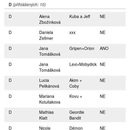
D
(přihlášených: 10)
D
Alena
Kuba a Jeff
NE
Zbožínková
D
Daniela
xxx
NE
Zellmer
D
Jana
Gripen+Orion
ANO
Tomášková
D
Jana
Lexi+Mobydick
NE
Tomášková
D
Lucia
Akim +
NE
Pelikánová
Coby
D
Mariana
Kovu +
NE
Kotuliakova
D
Mathias
Geordie
NE
Klatt
Bandit
D
Nicole
Démon
NE