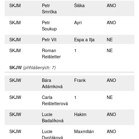
SKJM
Petr
Šiška
ANO
Smrčka
SKJM
Petr
Ayri
ANO
Soukup
SKJM
Petr Vít
Espa a Ilja
NE
SKJM
Roman
1
NE
Reištetter
SKJW
(přihlášených: 7)
SKJW
Bára
Frank
ANO
Adámková
SKJW
Carla
1
NE
Reištetterová
SKJW
Lucie
Hakim
ANO
Badalíková
SKJW
Lucie
Maxmilián
ANO
Dvořáková