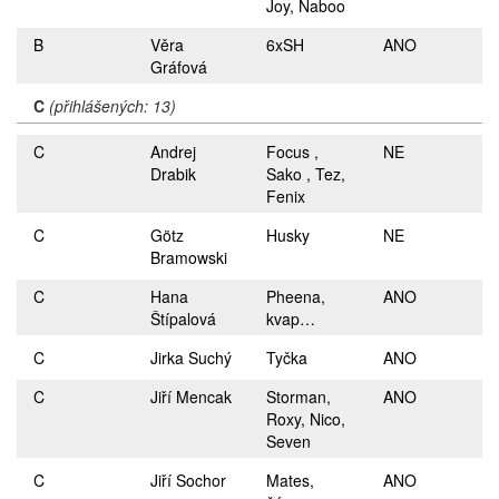
Joy, Naboo
B
Věra
6xSH
ANO
Gráfová
C
(přihlášených: 13)
C
Andrej
Focus ,
NE
Drabik
Sako , Tez,
Fenix
C
Götz
Husky
NE
Bramowski
C
Hana
Pheena,
ANO
Štípalová
kvap…
C
Jirka Suchý
Tyčka
ANO
C
Jiří Mencak
Storman,
ANO
Roxy, Nico,
Seven
C
Jiří Sochor
Mates,
ANO