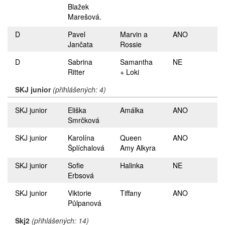
Blažek
Marešová.
D
Pavel
Marvin a
ANO
Jančata
Rossie
D
Sabrina
Samantha
NE
Ritter
+ Loki
SKJ junior
(přihlášených: 4)
SKJ junior
Eliška
Amálka
ANO
Smrčková
SKJ junior
Karolína
Queen
ANO
Šplíchalová
Amy Alkyra
SKJ junior
Sofie
Halinka
NE
Erbsová
SKJ junior
Viktorie
Tiffany
ANO
Půlpanová
Skj2
(přihlášených: 14)