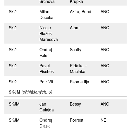
Srchová
Křupka
Skj2
Milan
Akira, Bond
ANO
Dočekal
Skj2
Nicole
Atom
ANO
Blažek
Marešová
Skj2
Ondřej
Scotty
ANO
Exler
Skj2
Pavel
Píďalka +
ANO
Pischek
Macinka
Skj2
Petr Vít
Espa a Ilja
ANO
SKJM
(přihlášených: 6)
SKJM
Jan
Bessy
ANO
Galajda
SKJM
Ondrej
Forrest
NE
Dlask