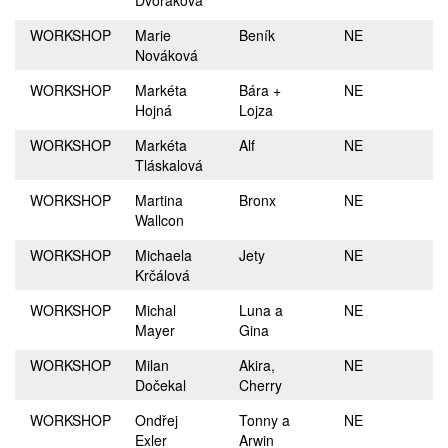
Dvořáková
WORKSHOP
Marie
Beník
NE
Nováková
WORKSHOP
Markéta
Bára +
NE
Hojná
Lojza
WORKSHOP
Markéta
Alf
NE
Tláskalová
WORKSHOP
Martina
Bronx
NE
Wallcon
WORKSHOP
Michaela
Jety
NE
Krčálová
WORKSHOP
Michal
Luna a
NE
Mayer
Gina
WORKSHOP
Milan
Akira,
NE
Dočekal
Cherry
WORKSHOP
Ondřej
Tonny a
NE
Exler
Arwin