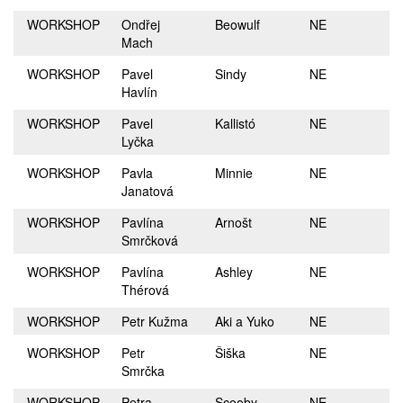
WORKSHOP
Ondřej
Beowulf
NE
Mach
WORKSHOP
Pavel
Sindy
NE
Havlín
WORKSHOP
Pavel
Kallistó
NE
Lyčka
WORKSHOP
Pavla
Minnie
NE
Janatová
WORKSHOP
Pavlína
Arnošt
NE
Smrčková
WORKSHOP
Pavlína
Ashley
NE
Thérová
WORKSHOP
Petr Kužma
Aki a Yuko
NE
WORKSHOP
Petr
Šiška
NE
Smrčka
WORKSHOP
Petra
Scooby
NE