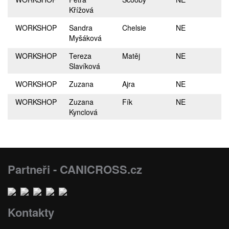
Křížová
WORKSHOP
Sandra
Chelsie
NE
Myšáková
WORKSHOP
Tereza
Matěj
NE
Slavíková
WORKSHOP
Zuzana
Ajra
NE
WORKSHOP
Zuzana
Fík
NE
Kynclová
Partneři - CANICROSS.cz
Kontakty