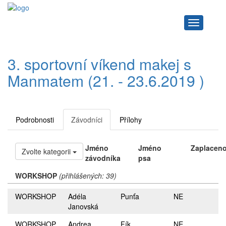
Navigace
3. sportovní víkend makej s
Manmatem (21. - 23.6.2019 )
Podrobnosti
Závodníci
Přílohy
Jméno
Jméno
Zaplacen
Zvolte kategorii
závodníka
psa
WORKSHOP
(přihlášených: 39)
WORKSHOP
Adéla
Punťa
NE
Janovská
WORKSHOP
Andrea
Fík
NE