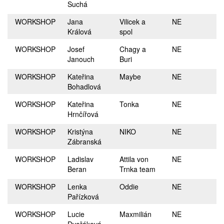
Suchá
WORKSHOP
Jana
Vilicek a
NE
Králová
spol
WORKSHOP
Josef
Chagy a
NE
Janouch
Buri
WORKSHOP
Kateřina
Maybe
NE
Bohadlová
WORKSHOP
Kateřina
Tonka
NE
Hrnčířová
WORKSHOP
Kristýna
NIKO
NE
Zábranská
WORKSHOP
Ladislav
Attila von
NE
Beran
Trnka team
WORKSHOP
Lenka
Oddie
NE
Pařízková
WORKSHOP
Lucie
Maxmilián
NE