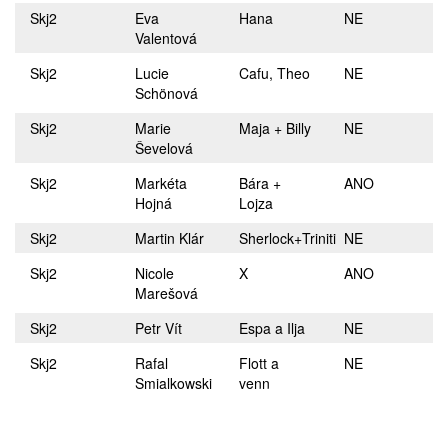
Skj2
Eva
Hana
NE
Valentová
Skj2
Lucie
Cafu, Theo
NE
Schönová
Skj2
Marie
Maja + Billy
NE
Ševelová
Skj2
Markéta
Bára +
ANO
Hojná
Lojza
Skj2
Martin Klár
Sherlock+Triniti
NE
Skj2
Nicole
X
ANO
Marešová
Skj2
Petr Vít
Espa a Ilja
NE
Skj2
Rafal
Flott a
NE
Smialkowski
venn