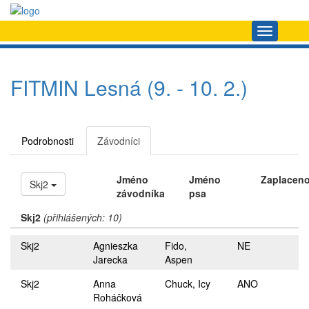
Navigace
FITMIN Lesná (9. - 10. 2.)
Podrobnosti
Závodníci
Jméno
Jméno
Zaplacen
Skj2
závodníka
psa
Skj2
(přihlášených: 10)
Skj2
Agnieszka
Fido,
NE
Jarecka
Aspen
Skj2
Anna
Chuck, Icy
ANO
Roháčková