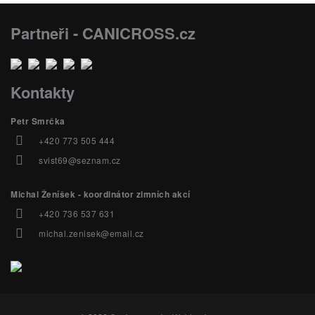
Partneři - CANICROSS.cz
Kontakty
Petr Smrčka
+420 773 505 444
svist69@seznam.cz
Michal Ženíšek - koordinátor zimních akcí
+420 736 537 631
michal.zenisek@email.cz