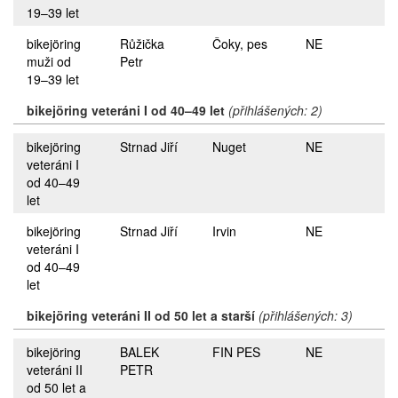
19–39 let
bikejöring
Růžička
Čoky, pes
NE
muži od
Petr
19–39 let
bikejöring veteráni I od 40–49 let
(přihlášených: 2)
bikejöring
Strnad Jiří
Nuget
NE
veteráni I
od 40–49
let
bikejöring
Strnad Jiří
Irvin
NE
veteráni I
od 40–49
let
bikejöring veteráni II od 50 let a starší
(přihlášených: 3)
bikejöring
BALEK
FIN PES
NE
veteráni II
PETR
od 50 let a