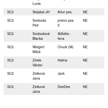
Lucie
SC2
Stejskal Jiří
Artur pes
NE
SC2
Svoboda
jméno psa
NE
Petr
II
SC2
Svobodová
Alžběta -
NE
Blanka
fena
SC2
Weigert
Chuck (M)
NE
Miloš
SC2
Zetek
Halina
NE
Václav
SC2
Zetková
Jack
NE
Jana
SC2
Zetková
DeeDee
NE
Jana