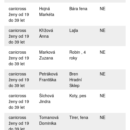
canicross
Hojná
Bára fena
NE
ženy od 19
Markéta
do 39 let
canicross
Křížová
Lajla
NE
ženy od 19
Anna
do 39 let
canicross
Marková
Robin , 4
NE
ženy od 19
Zuzana
roky
do 39 let
canicross
Petráková
Bren
NE
ženy od 19
Františka
Hradní
do 39 let
Sklep
canicross
Šíchová
Koty, pes
NE
ženy od 19
Jindra
do 39 let
canicross
Tomanová
Tirer, fena
NE
ženy od 19
Dominika
do 39 let