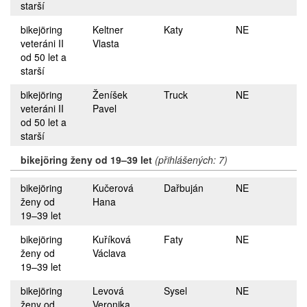
starší
bikejöring
Keltner
Katy
NE
veteráni II
Vlasta
od 50 let a
starší
bikejöring
Ženíšek
Truck
NE
veteráni II
Pavel
od 50 let a
starší
bikejöring ženy od 19–39 let
(přihlášených: 7)
bikejöring
Kučerová
Dařbuján
NE
ženy od
Hana
19–39 let
bikejöring
Kuříková
Faty
NE
ženy od
Václava
19–39 let
bikejöring
Levová
Sysel
NE
ženy od
Veronika