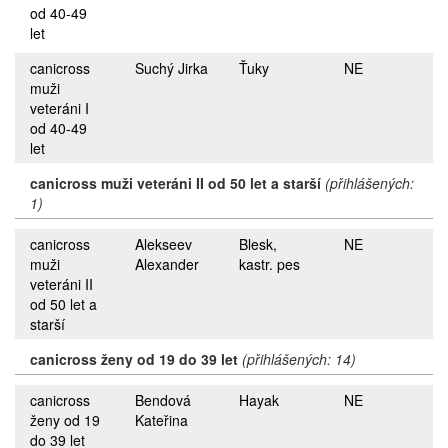
od 40-49
let
canicross
Suchý Jirka
Ťuky
NE
muži
veteráni I
od 40-49
let
canicross muži veteráni II od 50 let a starší
(přihlášených:
1)
canicross
Alekseev
Blesk,
NE
muži
Alexander
kastr. pes
veteráni II
od 50 let a
starší
canicross ženy od 19 do 39 let
(přihlášených: 14)
canicross
Bendová
Hayak
NE
ženy od 19
Kateřina
do 39 let