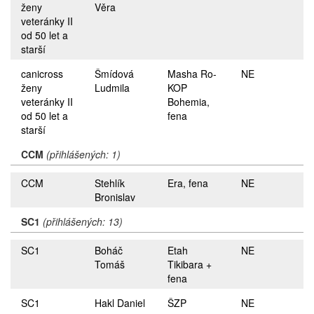
ženy
Věra
veteránky II
od 50 let a
starší
canicross
Šmídová
Masha Ro-
NE
ženy
Ludmila
KOP
veteránky II
Bohemia,
od 50 let a
fena
starší
CCM
(přihlášených: 1)
CCM
Stehlík
Era, fena
NE
Bronislav
SC1
(přihlášených: 13)
SC1
Boháč
Etah
NE
Tomáš
Tikibara +
fena
SC1
Hakl Daniel
ŠZP
NE