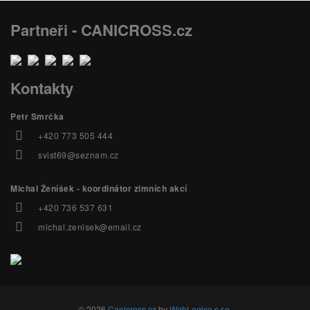
Partneři - CANICROSS.cz
Kontakty
Petr Smrčka
+420 773 505 444
svist69@seznam.cz
Michal Ženíšek - koordinátor zimních akcí
+420 736 537 631
michal.zenisek@email.cz
© 2026
Canicross.cz
by
WebLogico s.r.o.