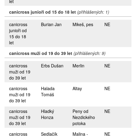
let
canicross junioři od 15 do 18 let
(přihlášených: 1)
canicross
Burian Jan
Mikeš, pes
NE
junioři od
15 do 18
let
canicross muži od 19 do 39 let
(přihlášených: 9)
canicross
Erbs Dušan
Merlin
NE
muži od 19
do 39 let
canicross
Halada
Altay
NE
muži od 19
Tomáš
do 39 let
canicross
Hladký
Peny od
NE
muži od 19
Honza
Nezdického
do 39 let
potoka
canicross
Sedlačík
Malina -
NE