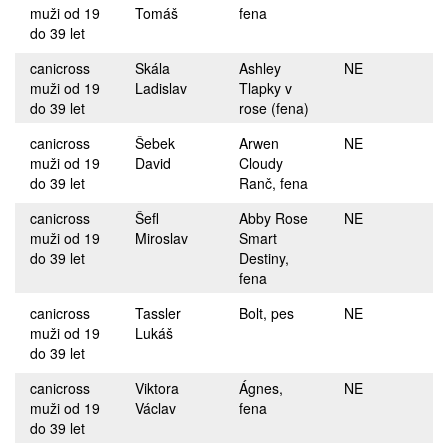
muži od 19
Tomáš
fena
do 39 let
canicross
Skála
Ashley
NE
muži od 19
Ladislav
Tlapky v
do 39 let
rose (fena)
canicross
Šebek
Arwen
NE
muži od 19
David
Cloudy
do 39 let
Ranč, fena
canicross
Šefl
Abby Rose
NE
muži od 19
Miroslav
Smart
do 39 let
Destiny,
fena
canicross
Tassler
Bolt, pes
NE
muži od 19
Lukáš
do 39 let
canicross
Viktora
Ágnes,
NE
muži od 19
Václav
fena
do 39 let