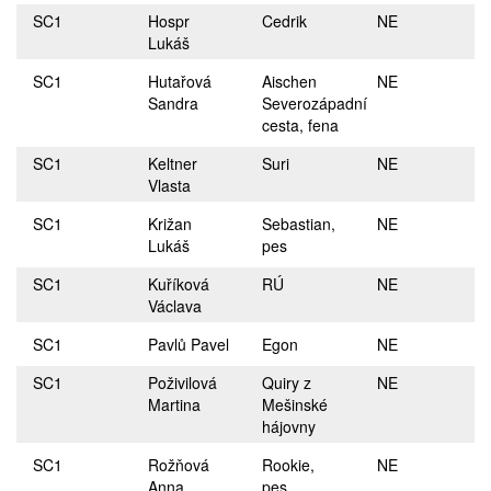
SC1
Hospr
Cedrik
NE
Lukáš
SC1
Hutařová
Aischen
NE
Sandra
Severozápadní
cesta, fena
SC1
Keltner
Suri
NE
Vlasta
SC1
Križan
Sebastian,
NE
Lukáš
pes
SC1
Kuříková
RÚ
NE
Václava
SC1
Pavlů Pavel
Egon
NE
SC1
Poživilová
Quiry z
NE
Martina
Mešinské
hájovny
SC1
Rožňová
Rookie,
NE
Anna
pes