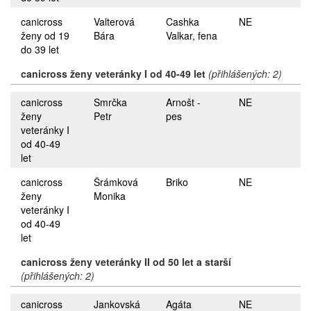
canicross
Valterová
Cashka
NE
ženy od 19
Bára
Valkar, fena
do 39 let
canicross ženy veteránky I od 40-49 let
(přihlášených: 2)
canicross
Smrčka
Arnošt -
NE
ženy
Petr
pes
veteránky I
od 40-49
let
canicross
Šrámková
Briko
NE
ženy
Monika
veteránky I
od 40-49
let
canicross ženy veteránky II od 50 let a starší
(přihlášených: 2)
canicross
Jankovská
Agáta
NE