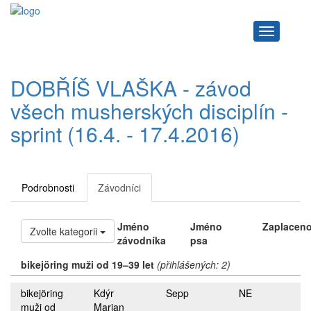
Navigace
DOBŘÍŠ VLAŠKA - závod
všech musherských disciplín -
sprint (16.4. - 17.4.2016)
Podrobnosti
Závodníci
Jméno
Jméno
Zaplacen
Zvolte kategorii
závodníka
psa
bikejöring muži od 19–39 let
(přihlášených: 2)
bikejöring
Kdýr
Sepp
NE
muži od
Marian