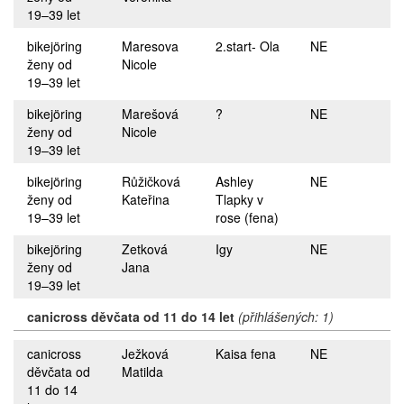
19–39 let
bikejöring
Maresova
2.start- Ola
NE
ženy od
Nicole
19–39 let
bikejöring
Marešová
?
NE
ženy od
Nicole
19–39 let
bikejöring
Růžičková
Ashley
NE
ženy od
Kateřina
Tlapky v
19–39 let
rose (fena)
bikejöring
Zetková
Igy
NE
ženy od
Jana
19–39 let
canicross děvčata od 11 do 14 let
(přihlášených: 1)
canicross
Ježková
Kaisa fena
NE
děvčata od
Matilda
11 do 14