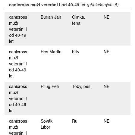
canicross muži veteráni I od 40-49 let
(přihlášených: 5)
canicross
Burian Jan
Olinka,
NE
muži
fena
veteráni I
od 40-49
let
canicross
Hes Martin
billy
NE
muži
veteráni I
od 40-49
let
canicross
Pflug Petr
Toby, pes
NE
muži
veteráni I
od 40-49
let
canicross
Sovák
Ru
NE
muži
Libor
veteráni I