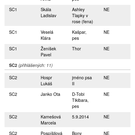
SC1
Skála
Ashley
NE
Ladislav
Tlapky v
rose (fena)
SC1
Veselá
Kašpar,
NE
Klára
pes
SC1
Ženíšek
Thor
NE
Pavel
SC2
(přihlášených: 11)
SC2
Hospr
jméno psa
NE
Lukáš
II
SC2
Janko Ota
D-Tobi
NE
Tikibara,
pes
SC2
Kamešová
5.9.2014
NE
Marcela
SC2
Pospíšilová
Bony
NE