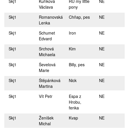
Skj1
Kuříková
RÚ my little
NE
Václava
pony
Skj1
Romanovská
Chňap, pes
NE
Lenka
Skj1
Schumet
Iron
NE
Edvard
Skj1
Srchová
Kim
NE
Michaela
Skj1
Ševelová
Billy, pes
NE
Marie
Skj1
Štěpánková
Nick
NE
Martina
Skj1
Vít Petr
Espa z
NE
Hrobu,
fenka
Skj1
Ženíšek
Kvap
NE
Michal