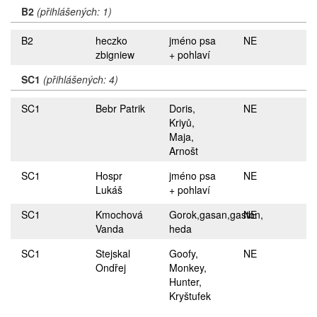
B2
(přihlášených: 1)
B2
heczko
jméno psa
NE
zbigniew
+ pohlaví
SC1
(přihlášených: 4)
SC1
Bebr Patrik
Doris,
NE
Kriyů,
Maja,
Arnošt
SC1
Hospr
jméno psa
NE
Lukáš
+ pohlaví
SC1
Kmochová
Gorok,gasan,gaston,
NE
Vanda
heda
SC1
Stejskal
Goofy,
NE
Ondřej
Monkey,
Hunter,
Kryštufek