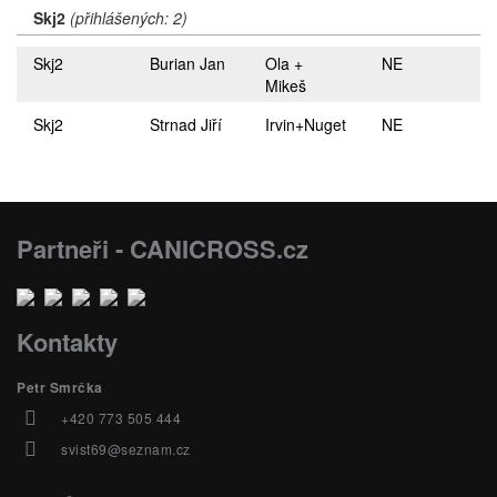
Skj2
(přihlášených: 2)
Skj2
Burian Jan
Ola +
NE
Mikeš
Skj2
Strnad Jiří
Irvin+Nuget
NE
Partneři - CANICROSS.cz
Kontakty
Petr Smrčka
+420 773 505 444
svist69@seznam.cz