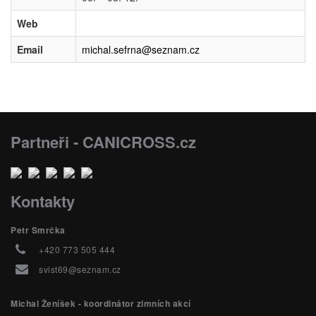
Web
Email
michal.sefrna@seznam.cz
Partneři - CANICROSS.cz
Kontakty
Petr Smrčka
+420 773 505 444
svist69@seznam.cz
Michal Ženíšek - koordinátor zimních akcí