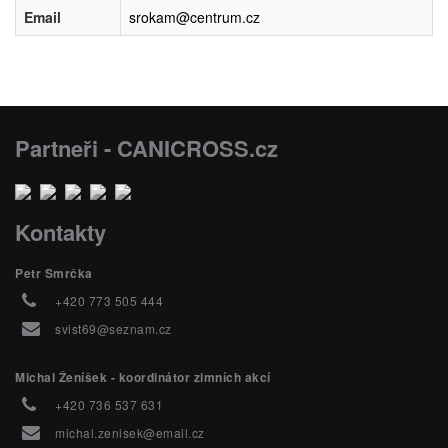
Email
srokam@centrum.cz
Partneři - CANICROSS.cz
Kontakty
Petr Smrčka
+420 773 505 444
svist69@seznam.cz
Michal Ženíšek - koordinátor zimních akcí
+420 736 537 631
michal.zenisek@email.cz