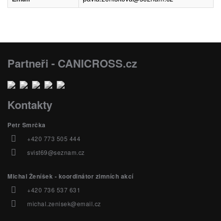
Partneři - CANICROSS.cz
Kontakty
Petr Smrčka
+420 773 505 444
svist69@seznam.cz
Michal Ženíšek - koordinátor zimních akcí
+420 736 537 631
michal.zenisek@email.cz