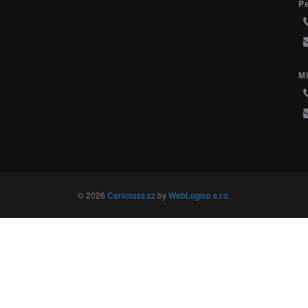
P
Mi
© 2026
Canicross.cz
by
WebLogico s.r.o.