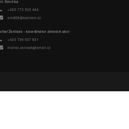
etr Smrčka
+420 773 505 444
svist69@seznam.cz
chal Ženíšek - koordinátor zimních akcí
+420 736 537 631
michal.zenisek@email.cz