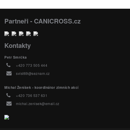
Partneři - CANICROSS.cz
Kontakty
Petr Smrčka
+420 773 505 444
svist69@seznam.cz
Michal Ženíšek - koordinátor zimních akcí
+420 736 537 631
michal.zenisek@email.cz