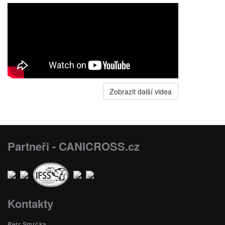
Zobrazit další videa
Partneři - CANICROSS.cz
Kontakty
Petr Smrčka