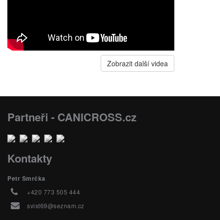
Zobrazit další videa
Partneři - CANICROSS.cz
Kontakty
Petr Smrčka
+420 773 505 444
svist69@seznam.cz