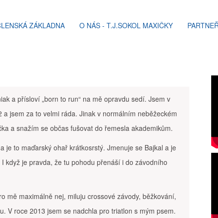
ČLENSKÁ ZÁKLADNA
O NÁS - T.J.SOKOL MAXIČKY
PARTNEŘ
ak a přísloví „born to run“ na mě opravdu sedí. Jsem v
2 a jsem za to velmi ráda. Jinak v normálním neběžeckém
ička a snažím se občas fušovat do řemesla akademikům.
je to maďarský ohař krátkosrstý. Jmenuje se Bajkal a je
 I když je pravda, že tu pohodu přenáší i do závodního
ro mě maximálně nej, miluju crossové závody, běžkování,
odu. V roce 2013 jsem se nadchla pro triatlon s mým psem.