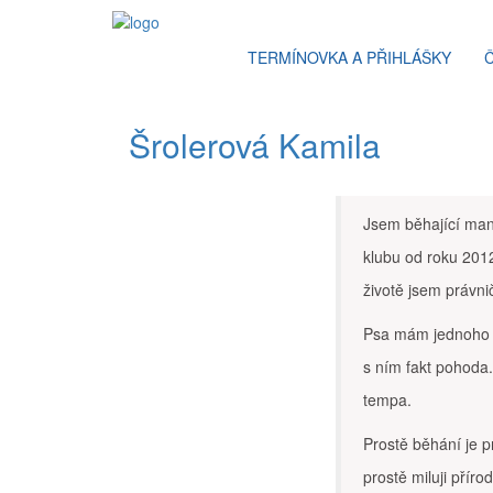
TERMÍNOVKA A PŘIHLÁŠKY
Šrolerová Kamila
Jsem běhající mani
klubu od roku 201
životě jsem právn
Psa mám jednoho a 
s ním fakt pohoda.
tempa.
Prostě běhání je p
prostě miluji přír