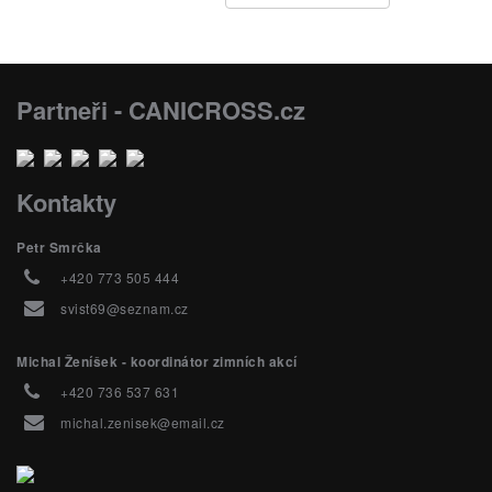
Partneři - CANICROSS.cz
Kontakty
Petr Smrčka
+420 773 505 444
svist69@seznam.cz
Michal Ženíšek - koordinátor zimních akcí
+420 736 537 631
michal.zenisek@email.cz