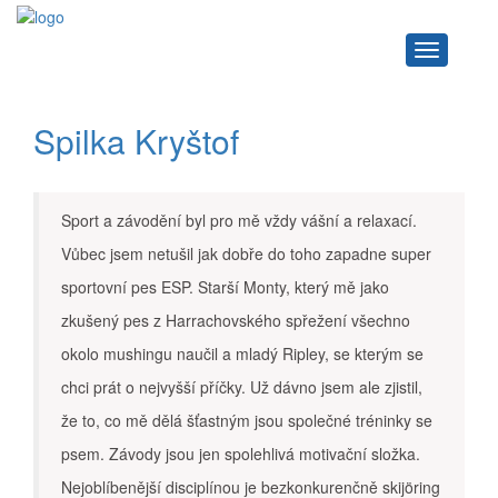
Navigace
Spilka Kryštof
Sport a závodění byl pro mě vždy vášní a relaxací.
Vůbec jsem netušil jak dobře do toho zapadne super
sportovní pes ESP. Starší Monty, který mě jako
zkušený pes z Harrachovského spřežení všechno
okolo mushingu naučil a mladý Ripley, se kterým se
chci prát o nejvyšší příčky. Už dávno jsem ale zjistil,
že to, co mě dělá šťastným jsou společné tréninky se
psem. Závody jsou jen spolehlivá motivační složka.
Nejoblíbenější disciplínou je bezkonkurenčně skijöring