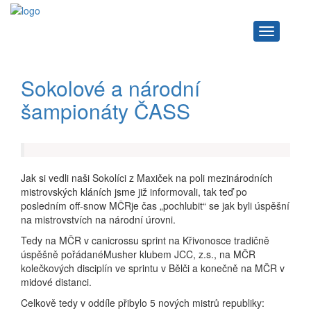
Navigace
Sokolové a národní
šampionáty ČASS
Jak si vedli naši Sokolíci z Maxiček na poli mezinárodních
mistrovských kláních jsme již informovali, tak teď po
posledním off-snow MČRje čas „pochlubit“ se jak byli úspěšní
na mistrovstvích na národní úrovni.
Tedy na MČR v canicrossu sprint na Křivonosce tradičně
úspěšně pořádanéMusher klubem JCC, z.s., na MČR
kolečkových disciplín ve sprintu v Bělči a konečně na MČR v
midové distanci.
Celkově tedy v oddíle přibylo 5 nových mistrů republiky: