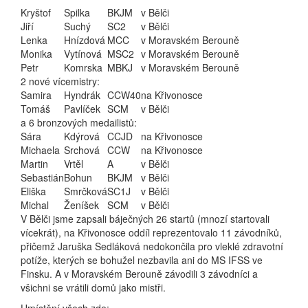
Kryštof
Spilka
BKJM
v Bělči
Jiří
Suchý
SC2
v Bělči
Lenka
Hnízdová
MCC
v Moravském Berouně
Monika
Vytínová
MSC2
v Moravském Berouně
Petr
Komrska
MBKJ
v Moravském Berouně
2 nové vícemistry:
Samira
Hyndrák
CCW40
na Křivonosce
Tomáš
Pavlíček
SCM
v Bělči
a 6 bronzových medailistů:
Sára
Kdýrová
CCJD
na Křivonosce
Michaela
Srchová
CCW
na Křivonosce
Martin
Vrtěl
A
v Bělči
Sebastián
Bohun
BKJM
v Bělči
Eliška
Smrčková
SC1J
v Bělči
Michal
Ženíšek
SCM
v Bělči
V Bělči jsme zapsali báječných 26 startů (mnozí startovali
vícekrát), na Křivonosce oddíl reprezentovalo 11 závodníků,
přičemž Jaruška Sedláková nedokončila pro vleklé zdravotní
potíže, kterých se bohužel nezbavila ani do MS IFSS ve
Finsku. A v Moravském Berouně závodili 3 závodníci a
všichni se vrátili domů jako mistři.