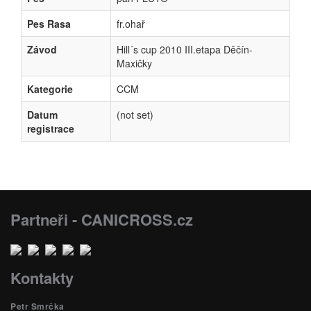
Pes Rasa
fr.ohař
Závod
Hill´s cup 2010 III.etapa Děčín-
Maxičky
Kategorie
CCM
Datum
(not set)
registrace
Partneři - CANICROSS.cz
Kontakty
Petr Smrčka