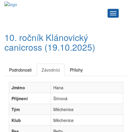
Navigace
10. ročník Klánovický
canicross (19.10.2025)
Podrobnosti
Závodníci
Přílohy
Jméno
Hana
Příjmení
Šímová
Tým
Měchenice
Klub
Měchenice
Pes
Betty