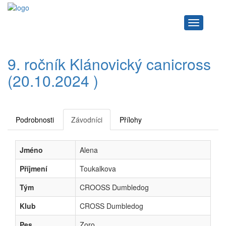
Navigace
9. ročník Klánovický canicross
(20.10.2024 )
Podrobnosti
Závodníci
Přílohy
Jméno
Alena
Příjmení
Toukalkova
Tým
CROOSS Dumbledog
Klub
CROSS Dumbledog
Pes
Zoro