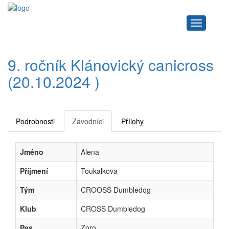
Navigace
9. ročník Klánovický canicross
(20.10.2024 )
Podrobnosti
Závodníci
Přílohy
Jméno
Alena
Příjmení
Toukalkova
Tým
CROOSS Dumbledog
Klub
CROSS Dumbledog
Pes
Zoro