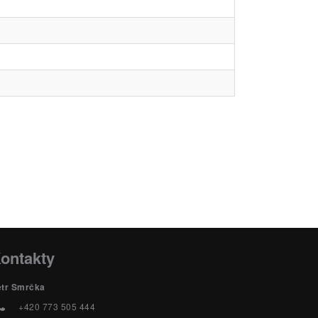
ontakty
etr Smrčka
+420 773 505 444