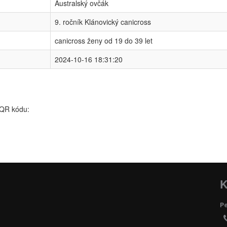
Australský ovčák
9. ročník Klánovický canicross
canicross ženy od 19 do 39 let
2024-10-16 18:31:20
 QR kódu:
K
P